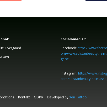
onal:
Socialamedier:
lie Övergaard
Facebook:
https://www.faceb
om/www.solstanbeautythaim
a Xen
ge.se
Instagram:
https://www.insta
com/solstanbeautythaimassa
onditions
|
Kontakt
|
GDPR | Developed by
Xen Tattoo