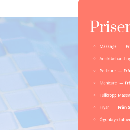
Prise
Massage —
Fr
Ansiktbehandli
Pedicure —
Fr
Manicure —
Fr
Fullkropp Mas
Frysr —
Från 
Ögonbryn tatuer