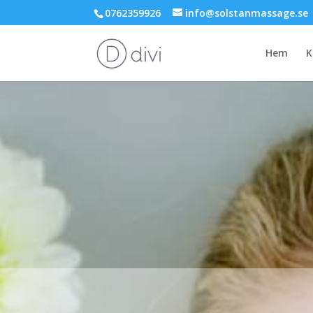
0762359926
info@solstanmassage.se
Hem
K