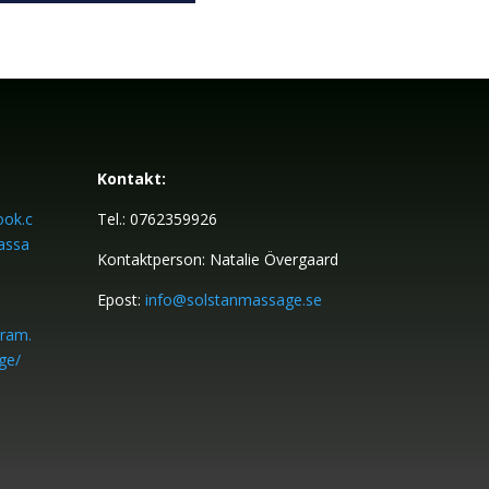
Kontakt:
ook.c
Tel.:
0762359926
assa
Kontaktperson: Natalie Övergaard
Epost:
info@solstanmassage.se
gram.
ge/